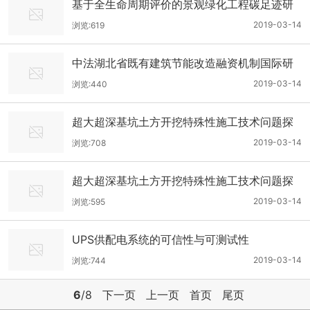
基于全生命周期评价的景观绿化工程碳足迹研
究——以武汉光谷大道（光谷一路——流芳大
2019-03-14
浏览:619
道段）隙地绿化工程为例
中法湖北省既有建筑节能改造融资机制国际研
讨会在汉召开
2019-03-14
浏览:440
超大超深基坑土方开挖特殊性施工技术问题探
讨
2019-03-14
浏览:708
超大超深基坑土方开挖特殊性施工技术问题探
讨
2019-03-14
浏览:595
UPS供配电系统的可信性与可测试性
2019-03-14
浏览:744
6
/8
下一页
上一页
首页
尾页