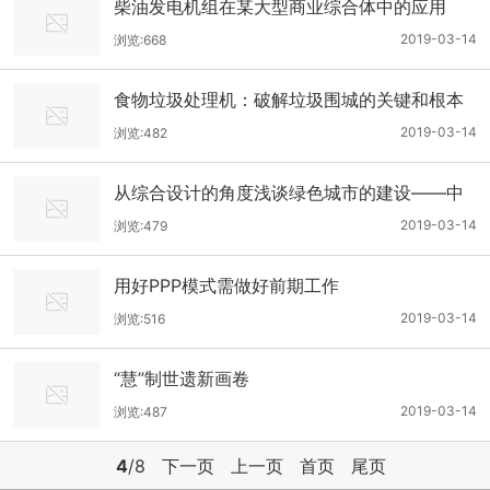
柴油发电机组在某大型商业综合体中的应用
2019-03-14
浏览:668
食物垃圾处理机：破解垃圾围城的关键和根本
途径
2019-03-14
浏览:482
从综合设计的角度浅谈绿色城市的建设——中
信建筑设计研究总院有限公司——肖伟
2019-03-14
浏览:479
用好PPP模式需做好前期工作
2019-03-14
浏览:516
“慧”制世遗新画卷
2019-03-14
浏览:487
4
/8
下一页
上一页
首页
尾页