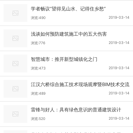
学者畅议“望得见山水、记得住乡愁”
2019-03-14
浏览:490
浅谈如何预防建筑施工中的五大伤害
2019-03-14
浏览:776
智慧城市：推开新型城镇化之门
2019-03-14
浏览:473
江汉六桥综合施工技术现场观摩暨BIM技术交流
会资料
2019-03-14
浏览:489
雷锋与好人：具有绿色意识的普通建筑设计
——华中科技大学建筑规划学院——李保峰
2019-03-14
浏览:520