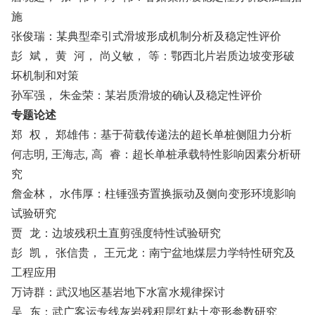
施
张俊瑞：某典型牵引式滑坡形成机制分析及稳定性评价
彭 斌， 黄 河， 尚义敏， 等：鄂西北片岩质边坡变形破
坏机制和对策
孙军强， 朱金荣：某岩质滑坡的确认及稳定性评价
专题论述
郑 权， 郑雄伟：基于荷载传递法的超长单桩侧阻力分析
何志明, 王海志, 高 睿：超长单桩承载特性影响因素分析研
究
詹金林， 水伟厚：柱锤强夯置换振动及侧向变形环境影响
试验研究
贾 龙：边坡残积土直剪强度特性试验研究
彭 凯， 张信贵， 王元龙：南宁盆地煤层力学特性研究及
工程应用
万诗群：武汉地区基岩地下水富水规律探讨
吴 东：武广客运专线灰岩残积层红粘土变形参数研究