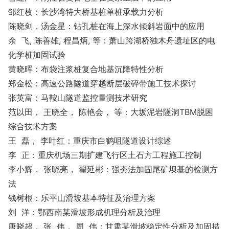
邹红枚：长沙湾特大桥基桩单桩承载力分析
陈晓剑，汤金星：钻孔桩在海上深水倾斜岩面中的应用
余 飞, 陈善雄, 程昌炳, 等：萧山跨湖桥独木舟遗址区的电
化学桩加固试验
黄晓晖：布袋注浆桩复合地基沉降特性分析
郑金松：高速公路隧道穿越断层破碎带施工技术探讨
张英富：马鞍山隧道监控量测技术研究
范以田， 王晓全， 陈艳会， 等：大坂泥岩隧洞TBM脱困
综合技术方案
王 磊， 李叶红：重庆市白鹤咀隧道设计综述
李 正：重庆机场三期扩建飞行区土石方工程施工控制
李小辉， 张晓亮， 翟延彬：强夯法加固尾矿坝基的检测方
法
钱树根：乐平山滑坡基本特征及治理方案
刘 洋：鄂西南某滑坡形成机理分析及治理
唐晓超， 张 伟， 周 伟：甘肃某滑坡稳定性分析及加固措