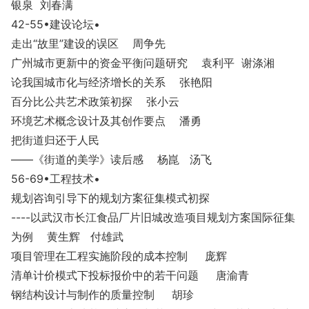
银泉 刘春满
42-55
•建设论坛
•
走出“故里”建设的误区 周争先
广州城市更新中的资金平衡问题研究 袁利平 谢涤湘
论我国城市化与经济增长的关系 张艳阳
百分比公共艺术政策初探 张小云
环境艺术概念设计及其创作要点 潘勇
把街道归还于人民
——《街道的美学》读后感 杨崑 汤飞
56-69
•工程技术
•
规划咨询引导下的规划方案征集模式初探
----以武汉市长江食品厂片旧城改造项目规划方案国际征集
为例 黄生辉 付雄武
项目管理在工程实施阶段的成本控制 庞辉
清单计价模式下投标报价中的若干问题 唐渝青
钢结构设计与制作的质量控制 胡珍