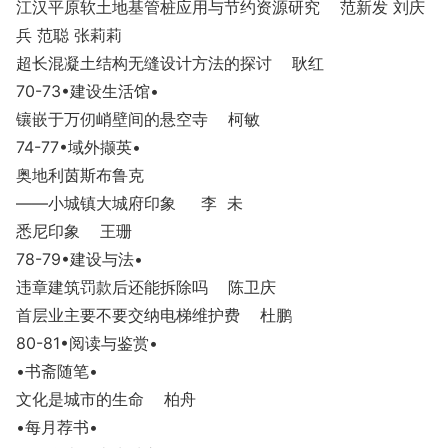
江汉平原软土地基管桩应用与节约资源研究 范新发 刘庆
兵 范聪 张莉莉
超长混凝土结构无缝设计方法的探讨 耿红
70-73
•建设生活馆
•
镶嵌于万仞峭壁间的悬空寺 柯敏
74-77
•域外撷英
•
奥地利茵斯布鲁克
——小城镇大城府印象 李 未
悉尼印象 王珊
78-79
•建设与法
•
违章建筑罚款后还能拆除吗 陈卫庆
首层业主要不要交纳电梯维护费 杜鹏
80-81
•阅读与鉴赏
•
•书斋随笔
•
文化是城市的生命 柏舟
•每月荐书
•