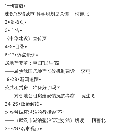
1
•刊首语
•
建设“低碳城市”科学规划是关键 柯善北
2
•版权页
•
3
•广告
•
《中华建设》宣传页
4-5
•目录
•
6-17
•热点聚焦
•
房地产变革：重归“民生”路
——聚焦我国房地产长效机制建设 李燕
18-23
•新闻追踪
•
公共租赁房：准备好了吗？
——对各地公租房建设情况的考察 袁业飞
24-25
•政策解读
•
对各种破坏湖泊的行径说“不”
——《武汉市湖泊整治管理办法》解读 柯善北
26-29
•名家视点
•