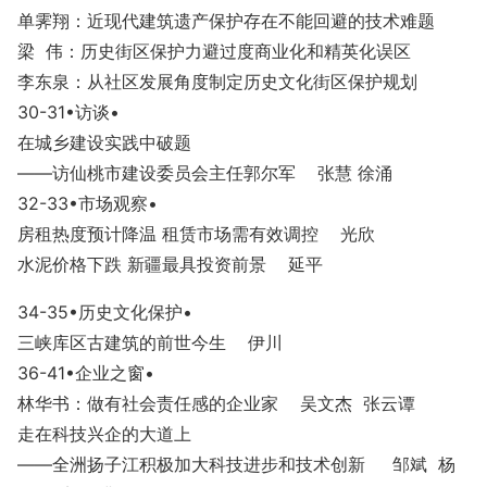
单霁翔：近现代建筑遗产保护存在不能回避的技术难题
梁 伟：历史街区保护力避过度商业化和精英化误区
李东泉：从社区发展角度制定历史文化街区保护规划
30-31
•访谈
•
在城乡建设实践中破题
——访仙桃市建设委员会主任郭尔军 张慧 徐涌
32-33
•市场观察
•
房租热度预计降温 租赁市场需有效调控 光欣
水泥价格下跌 新疆最具投资前景 延平
34-35
•历史文化保护
•
三峡库区古建筑的前世今生 伊川
36-41
•企业之窗
•
林华书：做有社会责任感的企业家 吴文杰 张云谭
走在科技兴企的大道上
——全洲扬子江积极加大科技进步和技术创新 邹斌 杨