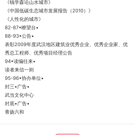
《钱学森论山水城市》
《中国低碳生态城市发展报告（2010）》
《人性化的城市》
82-87
•瞭望台
•
88-93
•公告
•
表彰2009年度武汉地区建筑业优秀企业、优秀企业家、优
秀总工程师、优秀项目经理公告
94
•读编往来
•
读者来信一则
95-96
•协办单位
•
封三
•广告
•
武当文化中心
封底
•广告
•
青扬六和