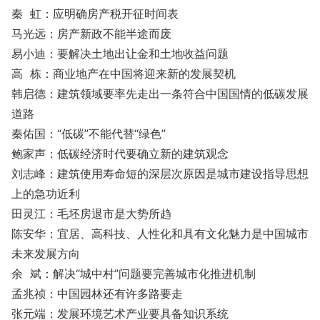
秦 虹：应明确房产税开征时间表
马光远：房产新政不能半途而废
易小迪：要解决土地出让金和土地收益问题
高 栋：商业地产在中国将迎来新的发展契机
韩启德：建筑领域要率先走出一条符合中国国情的低碳发展
道路
秦佑国：“低碳”不能代替“绿色”
鲍家声：低碳经济时代要确立新的建筑观念
刘志峰：建筑使用寿命短的深层次原因是城市建设指导思想
上的急功近利
田灵江：毛坯房退市是大势所趋
陈安华：宜居、高科技、人性化和具有文化魅力是中国城市
未来发展方向
余 斌：解决“城中村”问题要完善城市化推进机制
孟兆祯：中国园林还有许多路要走
张元端：发展环境艺术产业要具备知识系统