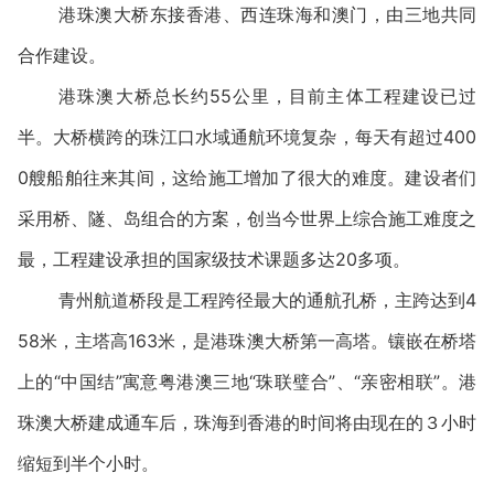
港珠澳大桥东接香港、西连珠海和澳门，由三地共同
合作建设。
港珠澳大桥总长约55公里，目前主体工程建设已过
半。大桥横跨的珠江口水域通航环境复杂，每天有超过400
0艘船舶往来其间，这给施工增加了很大的难度。建设者们
采用桥、隧、岛组合的方案，创当今世界上综合施工难度之
最，工程建设承担的国家级技术课题多达20多项。
青州航道桥段是工程跨径最大的通航孔桥，主跨达到4
58米，主塔高163米，是港珠澳大桥第一高塔。镶嵌在桥塔
上的“中国结”寓意粤港澳三地“珠联璧合”、“亲密相联”。港
珠澳大桥建成通车后，珠海到香港的时间将由现在的３小时
缩短到半个小时。