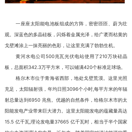
一座座太阳能电池板组成的方阵，密密匝匝、蔚为壮
观。深蓝色的多晶硅板，闪烁着金属光泽，给广袤而枯黄的
戈壁滩涂上一抹亮丽的色彩，让这里充满了勃勃生机。
黄河水电公司500兆瓦光伏电站使用了210万块硅晶
板，总面积342.3万平方米，可以铺满420个标准足球场。
格尔木市位于青海省西部，地处戈壁荒漠。这里光照
充足，太阳辐射强，年均日照3096个小时,每平方米的年辐
射总量达到6950 兆焦。优越的自然条件，给格尔木市的太
阳能发电产业带来巨大潜力。这里太阳能发电的蕴藏量高达
15.5 亿千瓦,理论发电量37665 亿千瓦时，相当于半个国家