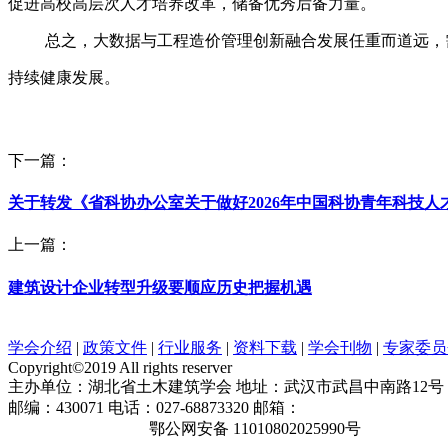
促进高校高层次人才培养改革，储备优秀后备力量。
总之，大数据与工程造价管理创新融合发展任重而道远，
持续健康发展。
下一篇：
关于转发《省科协办公室关于做好2026年中国科协青年科技
上一篇：
建筑设计企业转型升级要顺应历史把握机遇
学会介绍
|
政策文件
|
行业服务
|
资料下载
|
学会刊物
|
专家委员
Copyright©2019 All rights reserver
主办单位：湖北省土木建筑学会 地址：武汉市武昌中南路12号
邮编：430071 电话：027-68873320 邮箱：
hbcas2007@163. com
鄂ICP备19023171号
鄂公网安备 11010802025990号