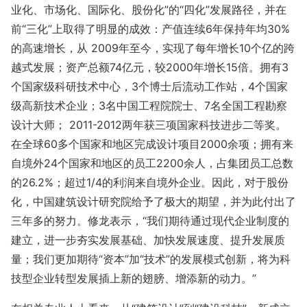
业化、市场化、国际化、股份化”的“四化”发展路径，并在
前“三化”上取得了明显的成效：产值连续6年保持年均30%
的高速增长，从 2009年至今，实现了每年增长10个亿的跨
越式发展；资产总额74亿元，较2000年增长15倍。拥有3
个国家级科研技术中心，3个博士后流动工作站，4个国家
级高新技术企业；3名中国工程院院士、7名全国工程勘察
设计大师； 2011-2012两年获三项国家科技进步二等奖。
在全球60多个国家和地区完成设计项目2000余项；拥有来
自境外24个国家和地区的员工2200余人，占集团员工总数
的26.2%；超过1/4的利润来自境外企业。因此，对于股份
化，中国建筑设计研究院给予了极大的期望，并为此付出了
三年多的努力。修龙表示，“我们期待通过现代企业制度的
建立，进一步夯实发展基础、加快发展速度、提升发展质
量；我们更加期待“资本”加“技术”的发展模式创新，将为科
技型企业转型发展插上新的翅膀、增添新的动力。”