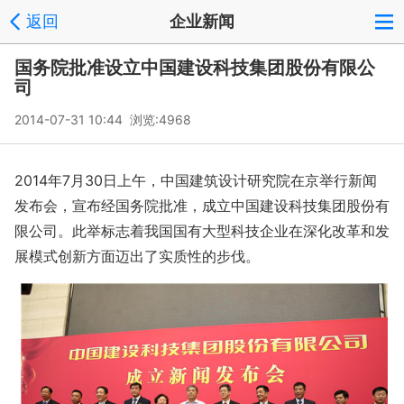
返回
企业新闻
国务院批准设立中国建设科技集团股份有限公
司
2014-07-31 10:44 浏览:
4968
2014年7月30日上午，中国建筑设计研究院在京举行新闻
发布会，宣布经国务院批准，成立中国建设科技集团股份有
限公司。此举标志着我国国有大型科技企业在深化改革和发
展模式创新方面迈出了实质性的步伐。