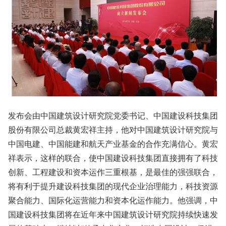
发布会由中国建筑设计研究院党委书记、中国建设科技集团
股份有限公司总裁黄宏祥主持，他对中国建筑设计研究院与
中国电建、中国能建和航天产业基金的合作充满信心。黄宏
祥表示，这样的联合，使中国建设科技集团直接拥有了科技
创新、工程建设和资本运作三重根基，是最佳的强强联合，
将有利于提升建设科技集团的现代企业治理能力，科技资源
聚合能力、国际化运营能力和资本化运作能力。他强调，中
国建设科技集团将在近年来中国建筑设计研究院持续快速发