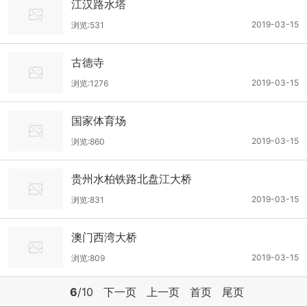
江汉路水塔
2019-03-15
浏览:531
古德寺
2019-03-15
浏览:1276
国家体育场
2019-03-15
浏览:860
贵州水柏铁路北盘江大桥
2019-03-15
浏览:831
澳门西湾大桥
2019-03-15
浏览:809
6
/10
下一页
上一页
首页
尾页